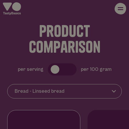
p
r
o
d
u
c
t
whole foods
c
o
m
p
a
r
i
s
o
n
about us
per serving
per 100 gram
products
recipes
blog