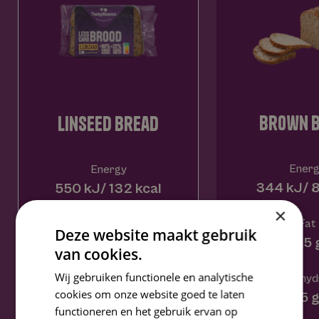
contact
brown 
linseed bread
Energ
Energy
344 kJ/ 8
550 kJ/ 132 kcal
×
Fat
Fat
Deze website maakt gebruik
0,5 
6,5 g
van cookies.
Wij gebruiken functionele en analytische
Carbohyd
Carbohydrates
cookies om onze website goed te laten
15 
3,8 g
functioneren en het gebruik ervan op