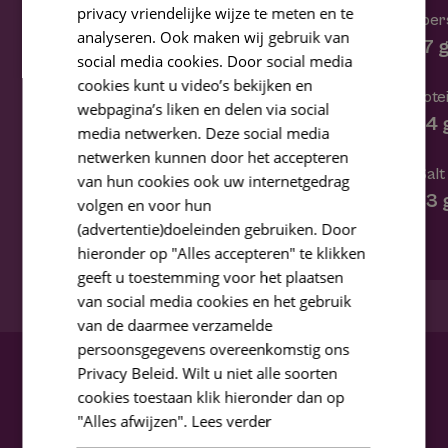
privacy vriendelijke wijze te meten en te
Fiber
Fibers
analyseren. Ook maken wij gebruik van
1,7 
7,1 g
social media cookies. Door social media
cookies kunt u video’s bekijken en
Prote
Protein
webpagina’s liken en delen via social
3,4 
11 g
media netwerken. Deze social media
netwerken kunnen door het accepteren
Salt
Salt
van hun cookies ook uw internetgedrag
0,3 
0,5 g
volgen en voor hun
(advertentie)doeleinden gebruiken. Door
hieronder op "Alles accepteren" te klikken
geeft u toestemming voor het plaatsen
van social media cookies en het gebruik
van de daarmee verzamelde
persoonsgegevens overeenkomstig ons
Privacy Beleid. Wilt u niet alle soorten
cookies toestaan klik hieronder dan op
"Alles afwijzen".
Lees verder