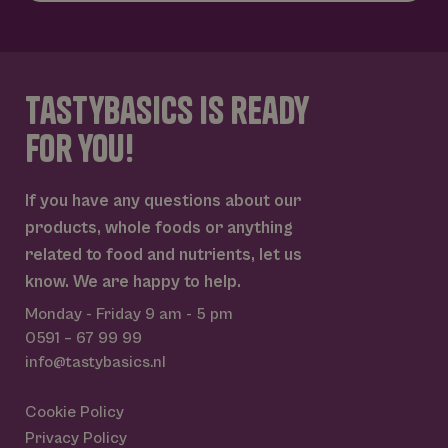
_gid
1 dag
Deze cookie w
Google LLC
geplaatst door
.tastybasics.nl
Google Analyti
Het slaat een
unieke waarde
tastybasics is ready
voor elke bezo
pagina en wer
deze bij en wo
for you!
gebruikt om
paginaweerga
te tellen en bij
houden.
If you have any questions about our
_ga_BL1M7S1FV0
.tastybasics.nl
1 jaar 1
Deze cookie w
maand
gebruikt door
products, whole foods or anything
Google Analyti
om de sessiest
related to food and nutrients, let us
te behouden.
know. We are happy to help.
_ga
1 jaar 1
Deze cookien
Google LLC
Google
maand
is gekoppeld 
.tastybasics.nl
Monday - Friday
9 am - 5 pm
Privacy Policy
Google Univer
Analytics - wat
0591 – 67 99 99
belangrijke up
info@tastybasics.nl
is van de meer
algemeen
gebruikte
analyseservice
Cookie Policy
Google. Deze
cookie wordt
Privacy Policy
gebruikt om u