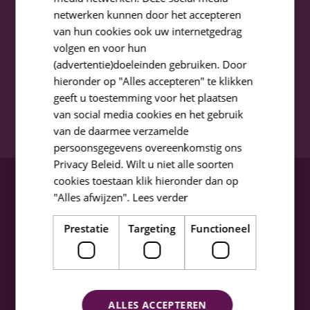
netwerken kunnen door het accepteren
contact
van hun cookies ook uw internetgedrag
volgen en voor hun
(advertentie)doeleinden gebruiken. Door
hieronder op "Alles accepteren" te klikken
geeft u toestemming voor het plaatsen
Subscribe
van social media cookies en het gebruik
van de daarmee verzamelde
persoonsgegevens overeenkomstig ons
Privacy Beleid. Wilt u niet alle soorten
cookies toestaan klik hieronder dan op
tastybasics is ready
"Alles afwijzen".
Lees verder
for you!
Prestatie
Targeting
Functioneel
If you have any questions about our
products, whole foods or anything
related to food and nutrients, let us
ALLES ACCEPTEREN