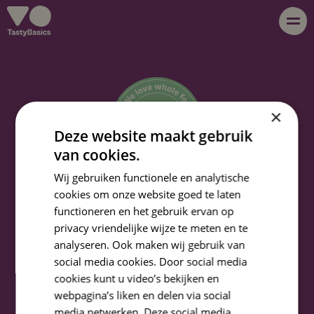
whole foods
×
about us
Deze website maakt gebruik
van cookies.
Wij gebruiken functionele en analytische
products
we love whole foods
cookies om onze website goed te laten
functioneren en het gebruik ervan op
privacy vriendelijke wijze te meten en te
Do you also think TastyBasics is
without more the
recipes
analyseren. Ook maken wij gebruik van
tastiest
? Read more about our products, whole
social media cookies. Door social media
foods, super tasty recipes and health tips in our
cookies kunt u video’s bekijken en
blog
newsletter.
webpagina’s liken en delen via social
media netwerken. Deze social media