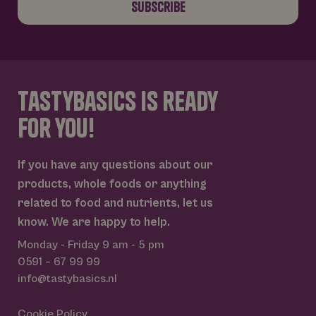
Naam
Vervaldatum
Omschrijving
Subscribe
Domein
_gid
1 dag
Deze cookie w
Google LLC
geplaatst door
.tastybasics.nl
Google Analyti
Het slaat een
unieke waarde
voor elke bezo
pagina en wer
tastybasics is ready
deze bij en wo
gebruikt om
for you!
paginaweerga
te tellen en bij
houden.
_ga_BL1M7S1FV0
.tastybasics.nl
1 jaar 1
Deze cookie w
If you have any questions about our
maand
gebruikt door
Google Analyti
products, whole foods or anything
om de sessiest
te behouden.
related to food and nutrients, let us
_ga
1 jaar 1
Deze cookien
Google LLC
know. We are happy to help.
Google
maand
is gekoppeld 
.tastybasics.nl
Privacy Policy
Google Univer
Monday - Friday
9 am - 5 pm
Analytics - wat
belangrijke up
0591 – 67 99 99
is van de meer
algemeen
info@tastybasics.nl
gebruikte
analyseservice
Google. Deze
Cookie Policy