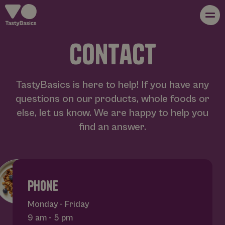
c
o
n
t
a
c
t
whole foods
TastyBasics is here to help! If you have any
about us
questions on our products, whole foods or
else, let us know. We are happy to help you
find an answer.
products
recipes
phone
Monday - Friday
blog
9 am - 5 pm