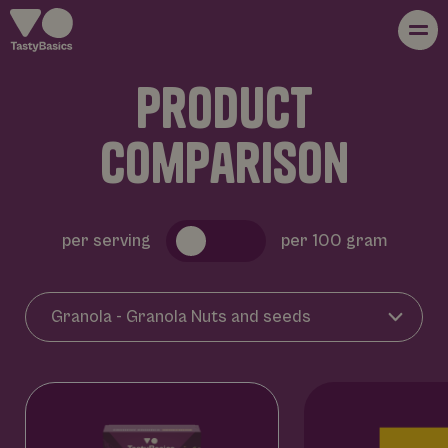
p
r
o
d
u
c
t
whole foods
c
o
m
p
a
r
i
s
o
n
about us
per serving
per 100 gram
products
recipes
blog