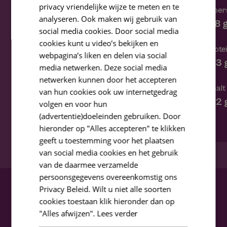
privacy vriendelijke wijze te meten en te
Fiber
Fibers
analyseren. Ook maken wij gebruik van
1,8 
6,4 g
social media cookies. Door social media
cookies kunt u video’s bekijken en
Prote
Proteins
webpagina’s liken en delen via social
2,3 
8,4 g
media netwerken. Deze social media
netwerken kunnen door het accepteren
Salt
Salt
van hun cookies ook uw internetgedrag
0,2 
0,01 g
volgen en voor hun
(advertentie)doeleinden gebruiken. Door
hieronder op "Alles accepteren" te klikken
geeft u toestemming voor het plaatsen
van social media cookies en het gebruik
van de daarmee verzamelde
persoonsgegevens overeenkomstig ons
Privacy Beleid. Wilt u niet alle soorten
cookies toestaan klik hieronder dan op
"Alles afwijzen".
Lees verder