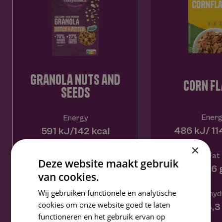
contact
granola nuts and
corn fl
seeds
Energ
Energy
486 kJ/ 11
591 kJ/142 kcal
×
Fat
Fat
Deze website maakt gebruik
0,6 
8,3 g
van cookies.
Wij gebruiken functionele en analytische
Carbohyd
Carbohydrates
cookies om onze website goed te laten
24,3
5,5 g
functioneren en het gebruik ervan op