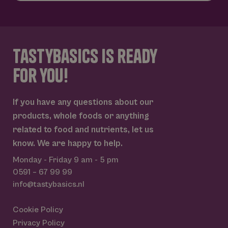
_gid
1 dag
Deze cookie w
Google LLC
geplaatst door
.tastybasics.nl
Google Analyti
Het slaat een
unieke waarde
tastybasics is ready
voor elke bezo
pagina en wer
deze bij en wo
for you!
gebruikt om
paginaweerga
te tellen en bij
houden.
If you have any questions about our
_ga_BL1M7S1FV0
.tastybasics.nl
1 jaar 1
Deze cookie w
maand
gebruikt door
products, whole foods or anything
Google Analyti
om de sessiest
related to food and nutrients, let us
te behouden.
know. We are happy to help.
_ga
1 jaar 1
Deze cookien
Google LLC
Google
maand
is gekoppeld 
.tastybasics.nl
Monday - Friday
9 am - 5 pm
Privacy Policy
Google Univer
Analytics - wat
0591 – 67 99 99
belangrijke up
info@tastybasics.nl
is van de meer
algemeen
gebruikte
analyseservice
Cookie Policy
Google. Deze
cookie wordt
Privacy Policy
gebruikt om u