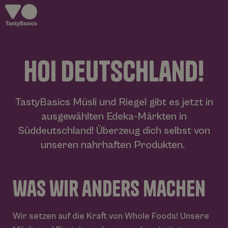
h
o
i
d
e
u
t
s
c
h
l
a
n
d
!
whole foo
about u
TastyBasics Müsli und Riegel gibt es jetzt in
ausgewählten Edeka-Märkten in
Süddeutschland! Überzeug dich selbst von
product
unseren nahrhaften Produkten.
recipes
was wir anders machen
blog
Wir setzen auf die Kraft von Whole Foods! Unsere