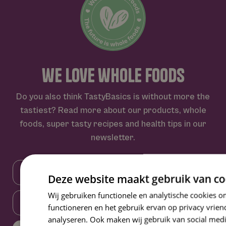
we love whole foods
Do you also think TastyBasics is
without more the
tastiest
? Read more about our products, whole
foods, super tasty recipes and health tips in our
newsletter.
Deze website maakt gebruik van co
Wij gebruiken functionele en analytische cookies o
functioneren en het gebruik ervan op privacy vriend
analyseren. Ook maken wij gebruik van social medi