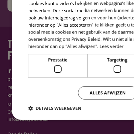
cookies kunt u video’s bekijken en webpagina’s like
Subscribe
netwerken. Deze social media netwerken kunnen do
ook uw internetgedrag volgen en voor hun (adverte
hieronder op "Alles accepteren" te klikken geeft u
social media cookies en het gebruik van de daar
overeenkomstig ons Privacy Beleid. Wilt u niet alle 
tastybasics is ready
hieronder dan op "Alles afwijzen".
Lees verder
for you!
Prestatie
Targeting
If you have any questions about our
products, whole foods or anything
related to food and nutrients, let us
ALLES AFWIJZEN
know. We are happy to help.
Monday - Friday
9 am - 5 pm
DETAILS WEERGEVEN
0591 – 67 99 99
info@tastybasics.nl
Prestatie
Targeting
F